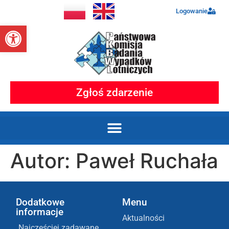
Logowanie
Otwórz pasek narzędzi
Zgłoś zdarzenie
Autor:
Paweł Ruchała
Dodatkowe
Menu
informacje
Aktualności
Najczęściej zadawane