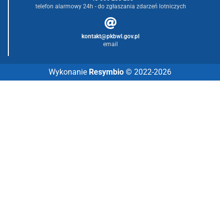
telefon alarmowy 24h - do zgłaszania zdarzeń lotniczych
kontakt@pkbwl.gov.pl
email
Wykonanie
Resymbio
© 2022-2026