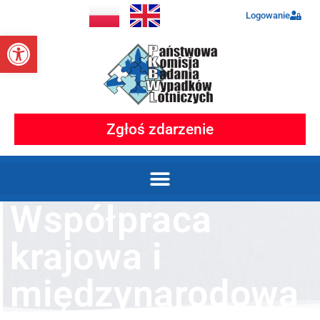
Logowanie
Otwórz pasek narzędzi
Zgłoś zdarzenie
Współpraca
krajowa i
międzynarodowa