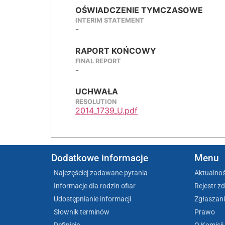
OŚWIADCZENIE TYMCZASOWE
INTERIM STATEMENT
-
RAPORT KOŃCOWY
FINAL REPORT
-
UCHWAŁA
RESOLUTION
2014_1739_U.pdf
Dodatkowe informacje
Menu
Najczęściej zadawane pytania
Aktualnoś
Informacje dla rodzin ofiar
Rejestr z
Udostępnianie informacji
Zgłaszani
Słownik terminów
Prawo