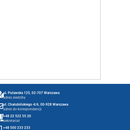
ul. Puławska 125, 02-707 Warszawa
adres siedziby
ul. Chałubińskiego 4/6, 00-928 Warszawa
adres do korespondencji
+48 22 522 55 20
sekretariat
+48 500 233 233