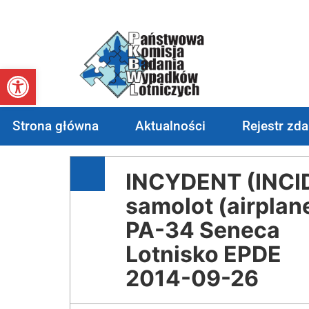
Otwórz pasek narzędzi
Strona główna
Aktualności
Rejestr zd
INCYDENT (INCI
samolot (airplan
PA-34 Seneca
Lotnisko EPDE
2014-09-26