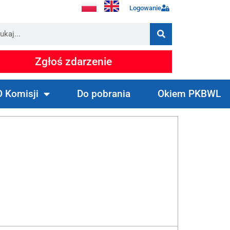
Logowanie
Zgłoś zdarzenie
O Komisji
Do pobrania
Okiem PKBWL