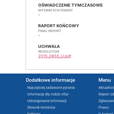
OŚWIADCZENIE TYMCZASOWE
INTERIM STATEMENT
-
RAPORT KOŃCOWY
FINAL REPORT
-
UCHWAŁA
RESOLUTION
2015_0655_U.pdf
Dodatkowe informacje
Menu
Najczęściej zadawane pytania
Aktualnoś
Informacje dla rodzin ofiar
Rejestr z
Udostępnianie informacji
Zgłaszani
Słownik terminów
Prawo