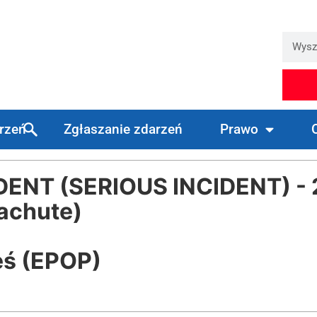
arzeń
Zgłaszanie zdarzeń
Prawo
NT (SERIOUS INCIDENT) - 
achute)
eś (EPOP)