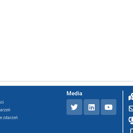
Media
ci
darzeń
e zdarzeń