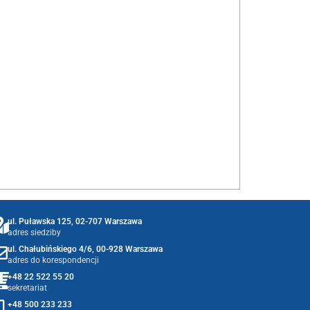
ul. Puławska 125, 02-707 Warszawa
adres siedziby
ul. Chałubińskiego 4/6, 00-928 Warszawa
adres do korespondencji
+48 22 522 55 20
sekretariat
+48 500 233 233