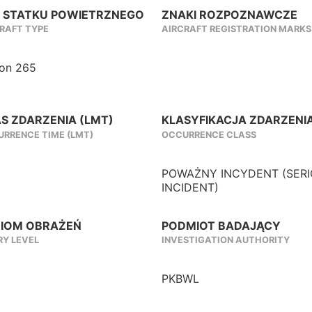
 STATKU POWIETRZNEGO
ZNAKI ROZPOZNAWCZE
RAFT TYPE
AIRCRAFT REGISTRATION MARKS
con 265
S ZDARZENIA (LMT)
KLASYFIKACJA ZDARZENI
RRENCE TIME (LMT)
OCCURRENCE CLASS
POWAŻNY INCYDENT (SER
INCIDENT)
IOM OBRAŻEŃ
PODMIOT BADAJĄCY
RY LEVEL
INVESTIGATION AUTHORITY
PKBWL