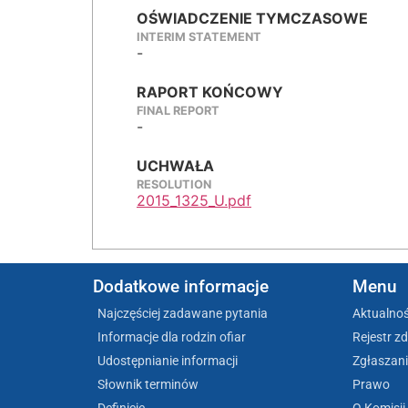
OŚWIADCZENIE TYMCZASOWE
INTERIM STATEMENT
-
RAPORT KOŃCOWY
FINAL REPORT
-
UCHWAŁA
RESOLUTION
2015_1325_U.pdf
Dodatkowe informacje
Menu
Najczęściej zadawane pytania
Aktualnoś
Informacje dla rodzin ofiar
Rejestr z
Udostępnianie informacji
Zgłaszani
Słownik terminów
Prawo