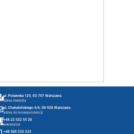
ul. Puławska 125, 02-707 Warszawa
adres siedziby
ul. Chałubińskiego 4/6, 00-928 Warszawa
adres do korespondencji
+48 22 522 55 20
sekretariat
+48 500 233 233