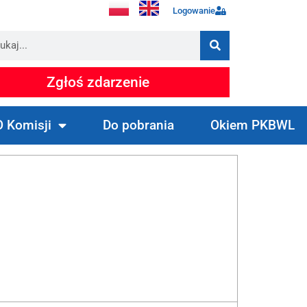
Logowanie
Zgłoś zdarzenie
O Komisji
Do pobrania
Okiem PKBWL