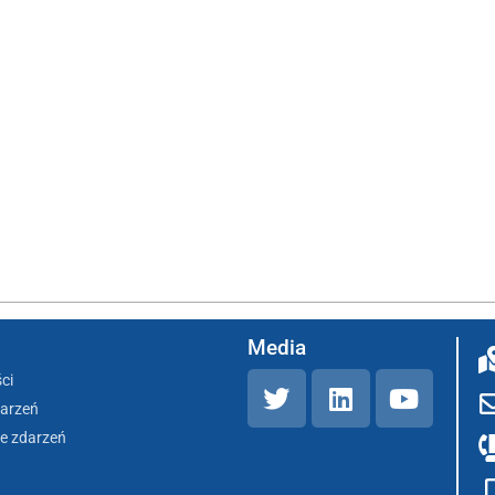
Media
ci
darzeń
e zdarzeń