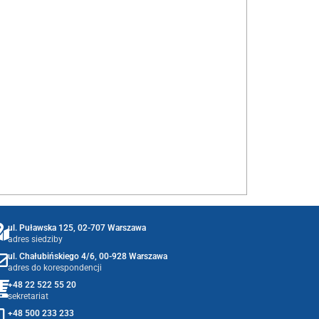
ul. Puławska 125, 02-707 Warszawa
adres siedziby
ul. Chałubińskiego 4/6, 00-928 Warszawa
adres do korespondencji
+48 22 522 55 20
sekretariat
+48 500 233 233