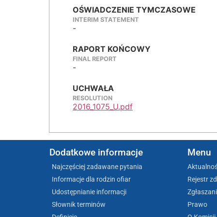
OŚWIADCZENIE TYMCZASOWE
INTERIM STATEMENT
-
RAPORT KOŃCOWY
FINAL REPORT
-
UCHWAŁA
RESOLUTION
2016_1075_U.pdf
Dodatkowe informacje
Menu
Najczęściej zadawane pytania
Aktualnoś
Informacje dla rodzin ofiar
Rejestr z
Udostępnianie informacji
Zgłaszani
Słownik terminów
Prawo