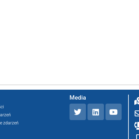
Media
ci
darzeń
e zdarzeń