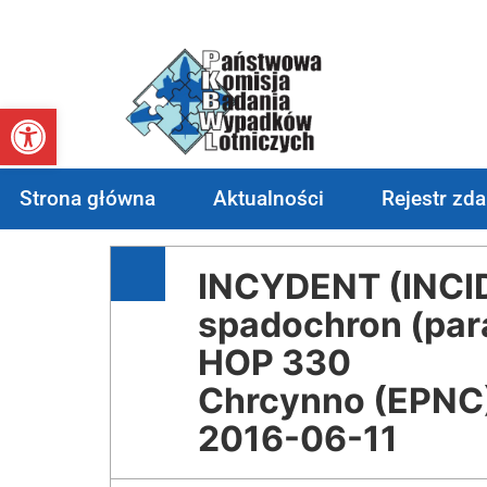
Otwórz pasek narzędzi
Strona główna
Aktualności
Rejestr zd
INCYDENT (INCI
spadochron (par
HOP 330
Chrcynno (EPNC
2016-06-11