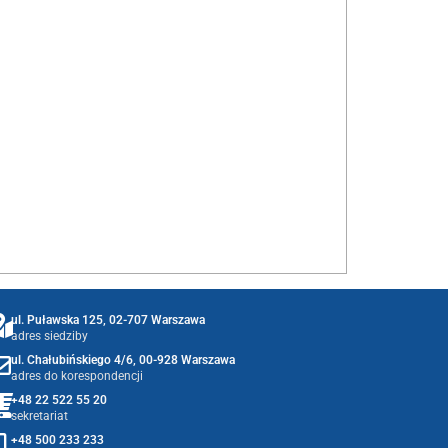
ul. Puławska 125, 02-707 Warszawa
adres siedziby
ul. Chałubińskiego 4/6, 00-928 Warszawa
adres do korespondencji
+48 22 522 55 20
sekretariat
+48 500 233 233