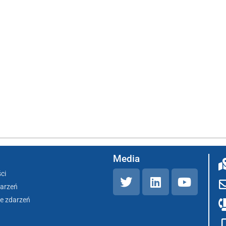
Media
ci
darzeń
e zdarzeń