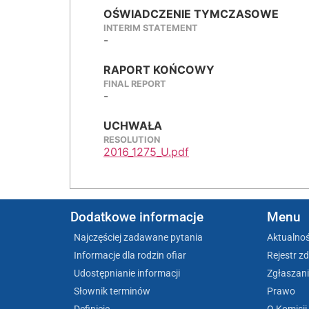
OŚWIADCZENIE TYMCZASOWE
INTERIM STATEMENT
-
RAPORT KOŃCOWY
FINAL REPORT
-
UCHWAŁA
RESOLUTION
2016_1275_U.pdf
Dodatkowe informacje
Menu
Najczęściej zadawane pytania
Aktualnoś
Informacje dla rodzin ofiar
Rejestr z
Udostępnianie informacji
Zgłaszani
Słownik terminów
Prawo