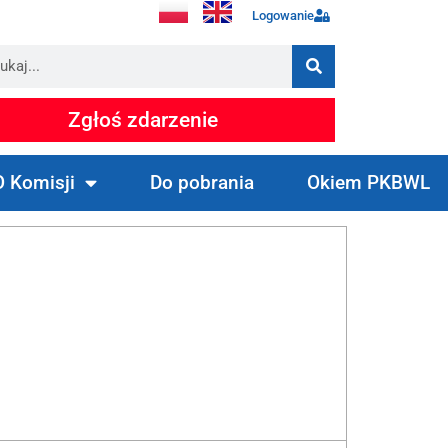
Logowanie
Zgłoś zdarzenie
O Komisji
Do pobrania
Okiem PKBWL