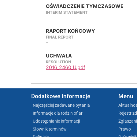
OŚWIADCZENIE TYMCZASOWE
INTERIM STATEMENT
-
RAPORT KOŃCOWY
FINAL REPORT
-
UCHWAŁA
RESOLUTION
2016_2460_U.pdf
Dodatkowe informacje
Menu
Najczęściej zadawane pytania
Aktualnoś
Informacje dla rodzin ofiar
Rejestr z
Udostępnianie informacji
Zgłaszani
Słownik terminów
Prawo