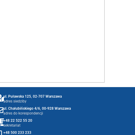
ul. Puławska 125, 02-707 Warszawa
adres siedziby
ul. Chałubińskiego 4/6, 00-928 Warszawa
adres do korespondencji
+48 22 522 55 20
sekretariat
+48 500 233 233