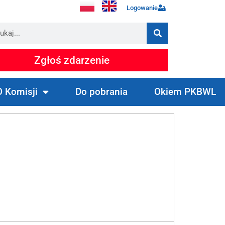
Logowanie
Zgłoś zdarzenie
O Komisji
Do pobrania
Okiem PKBWL