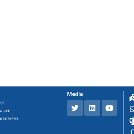
Media
ci
darzeń
e zdarzeń