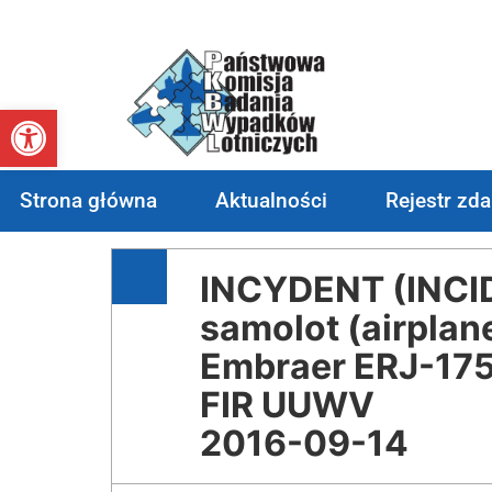
Otwórz pasek narzędzi
Strona główna
Aktualności
Rejestr zd
INCYDENT (INCI
samolot (airplan
Embraer ERJ-17
FIR UUWV
2016-09-14