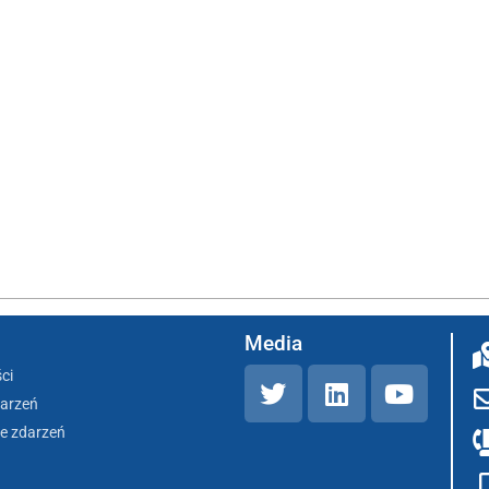
Media
ci
darzeń
e zdarzeń