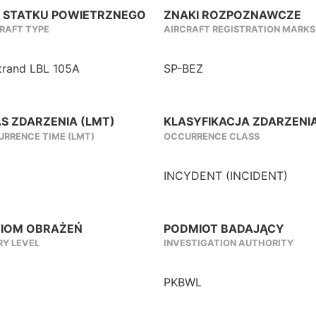
 STATKU POWIETRZNEGO
ZNAKI ROZPOZNAWCZE
RAFT TYPE
AIRCRAFT REGISTRATION MARKS
trand LBL 105A
SP-BEZ
S ZDARZENIA (LMT)
KLASYFIKACJA ZDARZENI
RRENCE TIME (LMT)
OCCURRENCE CLASS
INCYDENT (INCIDENT)
IOM OBRAŻEŃ
PODMIOT BADAJĄCY
RY LEVEL
INVESTIGATION AUTHORITY
PKBWL