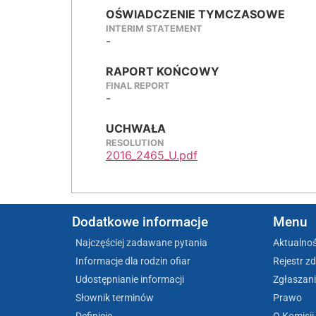
OŚWIADCZENIE TYMCZASOWE
INTERIM STATEMENT
-
RAPORT KOŃCOWY
FINAL REPORT
-
UCHWAŁA
RESOLUTION
2016_2465_U.pdf
Dodatkowe informacje
Menu
Najczęściej zadawane pytania
Aktualnoś
Informacje dla rodzin ofiar
Rejestr z
Udostępnianie informacji
Zgłaszani
Słownik terminów
Prawo