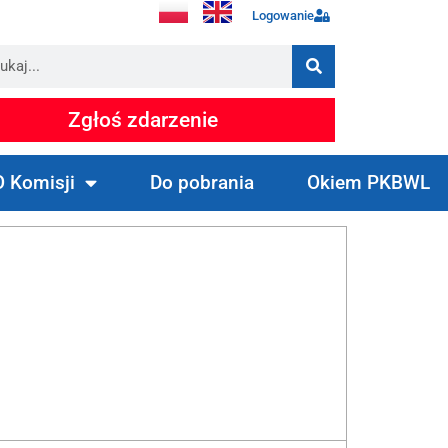
Logowanie
Zgłoś zdarzenie
O Komisji
Do pobrania
Okiem PKBWL