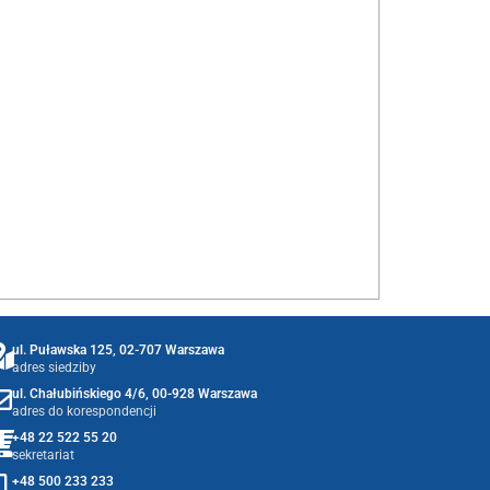
ul. Puławska 125, 02-707 Warszawa
adres siedziby
ul. Chałubińskiego 4/6, 00-928 Warszawa
adres do korespondencji
+48 22 522 55 20
sekretariat
+48 500 233 233