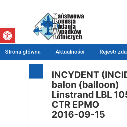
Otwórz pasek narzędzi
Strona główna
Aktualności
Rejestr zd
INCYDENT (INCI
balon (balloon)
Linstrand LBL 1
CTR EPMO
2016-09-15