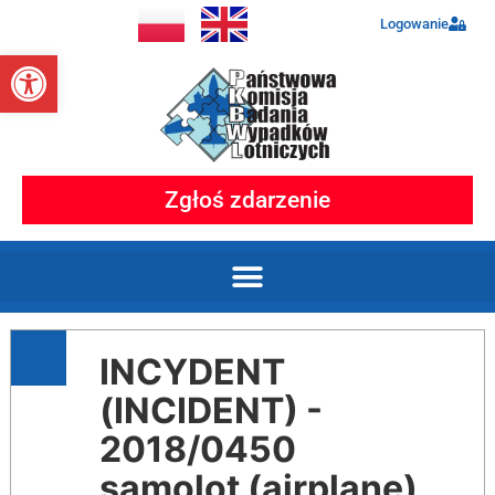
Logowanie
Otwórz pasek narzędzi
Zgłoś zdarzenie
INCYDENT
(INCIDENT) -
2018/0450
samolot (airplane)