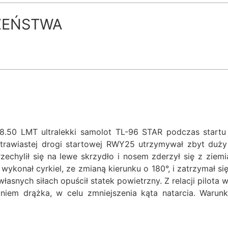
ZEŃSTWA
.50 LMT ultralekki samolot TL-96 STAR podczas startu
 trawiastej drogi startowej RWY25 utrzymywał zbyt duży
zechylił się na lewe skrzydło i nosem zderzył się z zie
wykonał cyrkiel, ze zmianą kierunku o 180°, i zatrzymał si
własnych siłach opuścił statek powietrzny. Z relacji pilot
daniem drążka, w celu zmniejszenia kąta natarcia. Warun