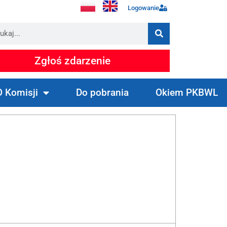
Logowanie
Zgłoś zdarzenie
O Komisji
Do pobrania
Okiem PKBWL