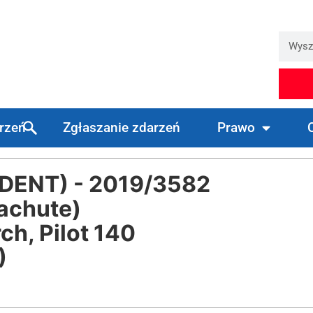
arzeń
Zgłaszanie zdarzeń
Prawo
ENT) - 2019/3582
achute)
h, Pilot 140
)