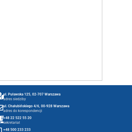
ul. Puławska 125, 02-707 Warszawa
adres siedziby
ul. Chałubińskiego 4/6, 00-928 Warszawa
adres do korespondencji
+48 22 522 55 20
sekretariat
+48 500 233 233