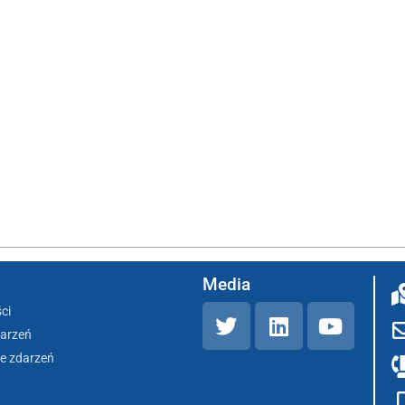
Media
ci
darzeń
e zdarzeń