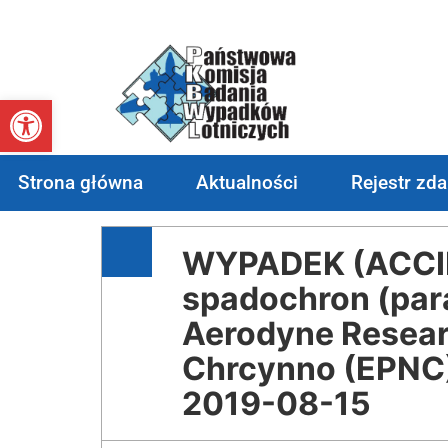
Otwórz pasek narzędzi
Strona główna
Aktualności
Rejestr zd
WYPADEK (ACCID
spadochron (par
Aerodyne Researc
Chrcynno (EPNC
2019-08-15