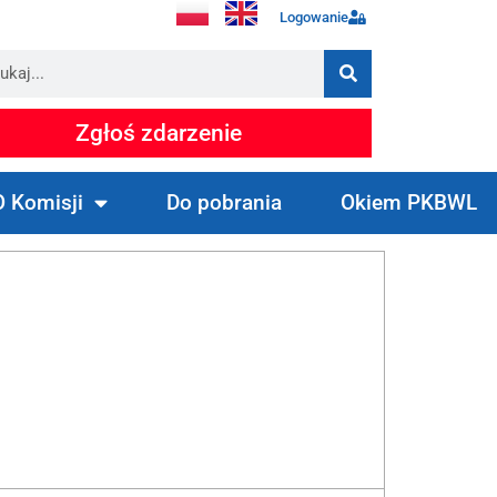
Logowanie
Zgłoś zdarzenie
O Komisji
Do pobrania
Okiem PKBWL