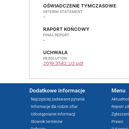
OŚWIADCZENIE TYMCZASOWE
INTERIM STATEMENT
-
RAPORT KOŃCOWY
FINAL REPORT
-
UCHWAŁA
RESOLUTION
2019_3582_U2.pdf
Dodatkowe informacje
Menu
Najczęściej zadawane pytania
Aktualnoś
Informacje dla rodzin ofiar
Rejestr z
Udostępnianie informacji
Zgłaszani
Słownik terminów
Prawo