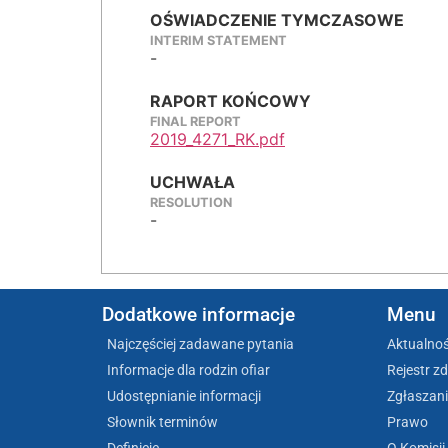
OŚWIADCZENIE TYMCZASOWE
INTERIM STATEMENT
-
RAPORT KOŃCOWY
FINAL REPORT
2019_4271_RK.pdf
UCHWAŁA
RESOLUTION
-
Dodatkowe informacje
Menu
Najczęściej zadawane pytania
Aktualnoś
Informacje dla rodzin ofiar
Rejestr z
Udostępnianie informacji
Zgłaszani
Słownik terminów
Prawo