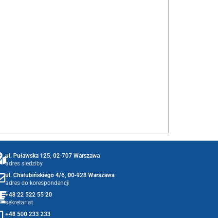
ul. Puławska 125, 02-707 Warszawa
adres siedziby
ul. Chałubińskiego 4/6, 00-928 Warszawa
adres do korespondencji
+48 22 522 55 20
sekretariat
+48 500 233 233