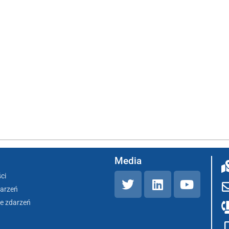
Media
ci
darzeń
e zdarzeń