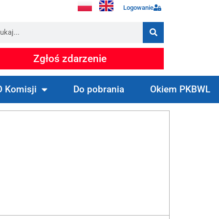
Logowanie
Zgłoś zdarzenie
O Komisji
Do pobrania
Okiem PKBWL