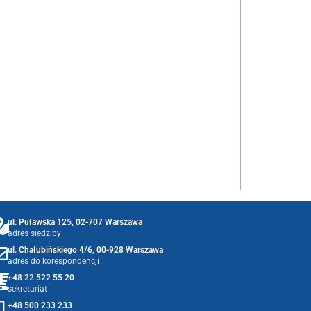
ul. Puławska 125, 02-707 Warszawa
adres siedziby
ul. Chałubińskiego 4/6, 00-928 Warszawa
adres do korespondencji
+48 22 522 55 20
sekretariat
+48 500 233 233