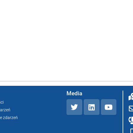
Media
ci
darzeń
e zdarzeń