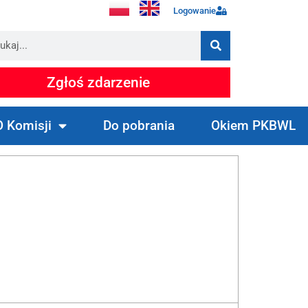
Logowanie
Zgłoś zdarzenie
O Komisji
Do pobrania
Okiem PKBWL