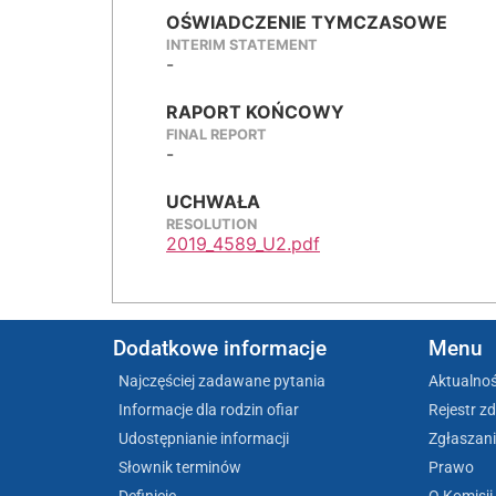
OŚWIADCZENIE TYMCZASOWE
INTERIM STATEMENT
-
RAPORT KOŃCOWY
FINAL REPORT
-
UCHWAŁA
RESOLUTION
2019_4589_U2.pdf
Dodatkowe informacje
Menu
Najczęściej zadawane pytania
Aktualnoś
Informacje dla rodzin ofiar
Rejestr z
Udostępnianie informacji
Zgłaszani
Słownik terminów
Prawo