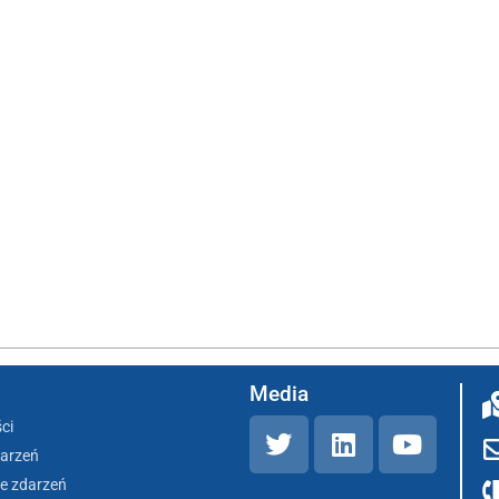
Media
ci
darzeń
e zdarzeń