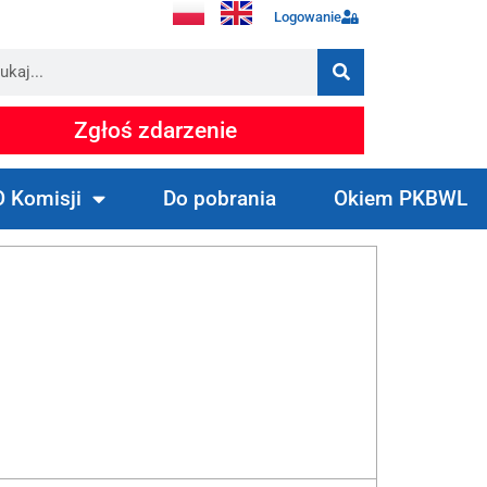
Logowanie
Zgłoś zdarzenie
O Komisji
Do pobrania
Okiem PKBWL