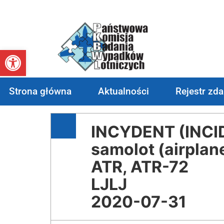
Otwórz pasek narzędzi
Strona główna
Aktualności
Rejestr zd
INCYDENT (INCI
samolot (airplan
ATR, ATR-72
LJLJ
2020-07-31