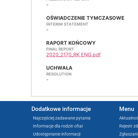
-
OŚWIADCZENIE TYMCZASOWE
INTERIM STATEMENT
-
RAPORT KOŃCOWY
FINAL REPORT
2020_2170_RK ENG.pdf
UCHWAŁA
RESOLUTION
-
Dodatkowe informacje
Menu
Najczęściej zadawane pytania
Aktualnoś
Informacje dla rodzin ofiar
Rejestr z
Udostępnianie informacji
Zgłaszani