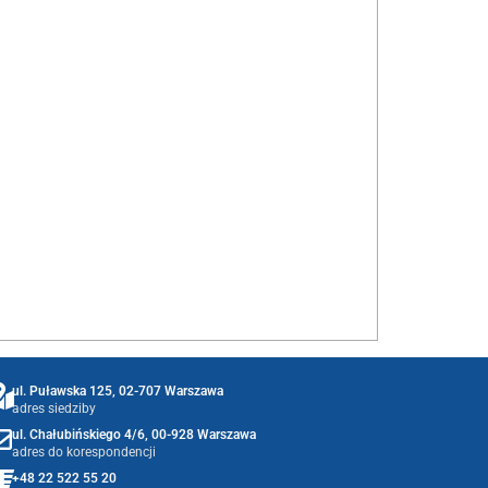
ul. Puławska 125, 02-707 Warszawa
adres siedziby
ul. Chałubińskiego 4/6, 00-928 Warszawa
adres do korespondencji
+48 22 522 55 20