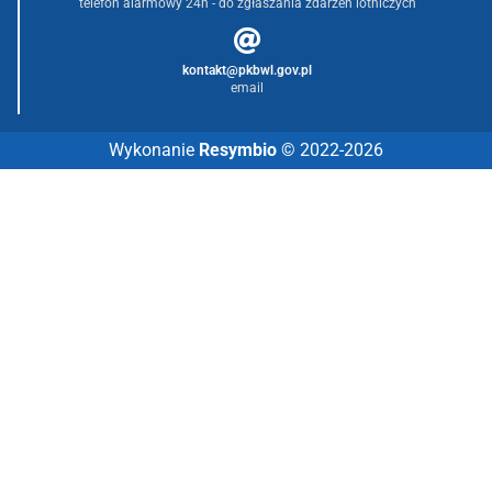
telefon alarmowy 24h - do zgłaszania zdarzeń lotniczych
kontakt@pkbwl.gov.pl
email
Wykonanie
Resymbio
© 2022-2026