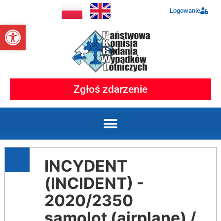
Logowanie
Otwórz pasek narzędzi
Zgłoś zdarzenie
INCYDENT
(INCIDENT) -
2020/2350
samolot (airplane) /