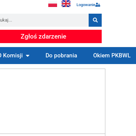
Logowanie
Zgłoś zdarzenie
O Komisji
Do pobrania
Okiem PKBWL