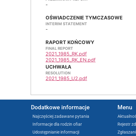
-
OŚWIADCZENIE TYMCZASOWE
INTERIM STATEMENT
-
RAPORT KOŃCOWY
FINAL REPORT
2021_1985_RK.pdf
2021_1985_RK_EN.pdf
UCHWAŁA
RESOLUTION
2021_1985_U2.pdf
Dodatkowe informacje
Menu
Najczęściej zadawane pytania
Aktualnoś
Informacje dla rodzin ofiar
Rejestr z
Udostępnianie informacji
Zgłaszani