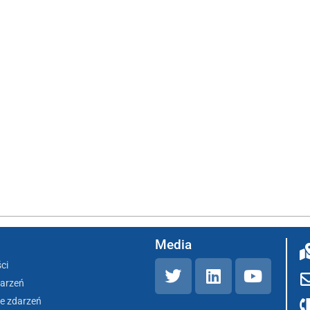
Media
ci
darzeń
e zdarzeń