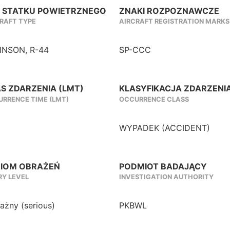
 STATKU POWIETRZNEGO
ZNAKI ROZPOZNAWCZE
RAFT TYPE
AIRCRAFT REGISTRATION MARKS
INSON, R-44
SP-CCC
S ZDARZENIA (LMT)
KLASYFIKACJA ZDARZENI
RRENCE TIME (LMT)
OCCURRENCE CLASS
WYPADEK (ACCIDENT)
IOM OBRAŻEŃ
PODMIOT BADAJĄCY
RY LEVEL
INVESTIGATION AUTHORITY
żny (serious)
PKBWL