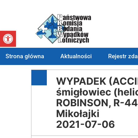
Otwórz pasek narzędzi
Strona główna
Aktualności
Rejestr zd
WYPADEK (ACCID
śmigłowiec (heli
ROBINSON, R-44
Mikołajki
2021-07-06