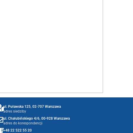
ul. Puławska 125, 02-707 Warszawa
adres siedziby
ul. Chałubińskiego 4/6, 00-928 Warszawa
adres do korespondencji
+48 22 522 55 20