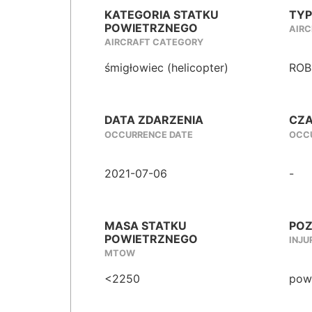
KATEGORIA STATKU
TYP
POWIETRZNEGO
AIRC
AIRCRAFT CATEGORY
śmigłowiec (helicopter)
ROB
DATA ZDARZENIA
CZA
OCCURRENCE DATE
OCCU
2021-07-06
-
MASA STATKU
POZ
POWIETRZNEGO
INJU
MTOW
<2250
powa