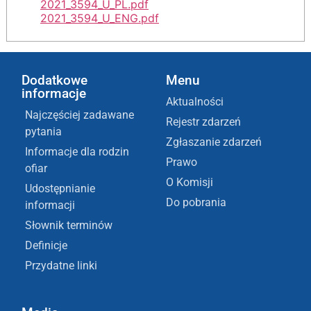
2021_3594_U_PL.pdf
2021_3594_U_ENG.pdf
Dodatkowe
Menu
informacje
Aktualności
Najczęściej zadawane
Rejestr zdarzeń
pytania
Zgłaszanie zdarzeń
Informacje dla rodzin
Prawo
ofiar
O Komisji
Udostępnianie
Do pobrania
informacji
Słownik terminów
Definicje
Przydatne linki