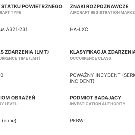
 STATKU POWIETRZNEGO
ZNAKI ROZPOZNAWCZE
RAFT TYPE
AIRCRAFT REGISTRATION MARKS
bus A321-231
HA-LXC
S ZDARZENIA (LMT)
KLASYFIKACJA ZDARZENI
RRENCE TIME (LMT)
OCCURRENCE CLASS
30
POWAŻNY INCYDENT (SER
INCIDENT)
IOM OBRAŻEŃ
PODMIOT BADAJĄCY
RY LEVEL
INVESTIGATION AUTHORITY
 (none)
PKBWL