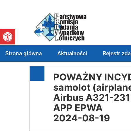
Otwórz pasek narzędzi
Strona główna
Aktualności
Rejestr zd
POWAŻNY INCYDE
samolot (airplan
Airbus A321-231
APP EPWA
2024-08-19