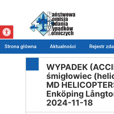
Otwórz pasek narzędzi
Strona główna
Aktualności
Rejestr zd
WYPADEK (ACCI
śmigłowiec (heli
MD HELICOPTERS
Enköping Långto
2024-11-18