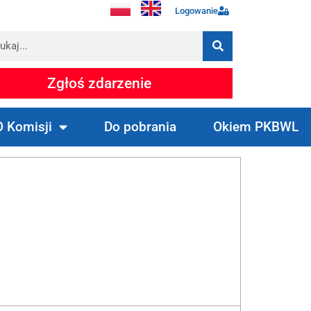
Logowanie
Zgłoś zdarzenie
O Komisji
Do pobrania
Okiem PKBWL