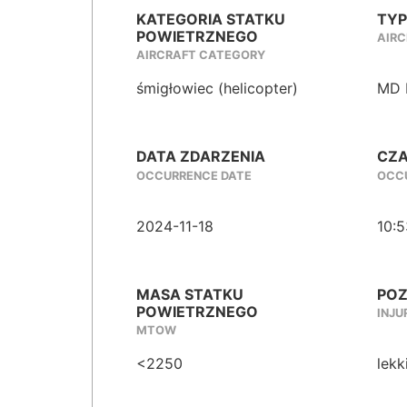
KATEGORIA STATKU
TYP
POWIETRZNEGO
AIRC
AIRCRAFT CATEGORY
śmigłowiec (helicopter)
MD 
DATA ZDARZENIA
CZA
OCCURRENCE DATE
OCCU
2024-11-18
10:5
MASA STATKU
POZ
POWIETRZNEGO
INJU
MTOW
<2250
lekk