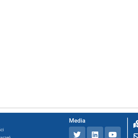
Media
ci
darzeń