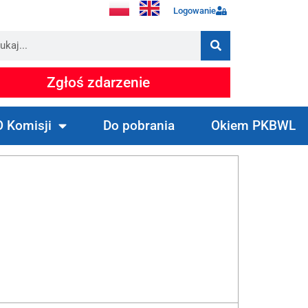
Logowanie
Zgłoś zdarzenie
O Komisji
Do pobrania
Okiem PKBWL