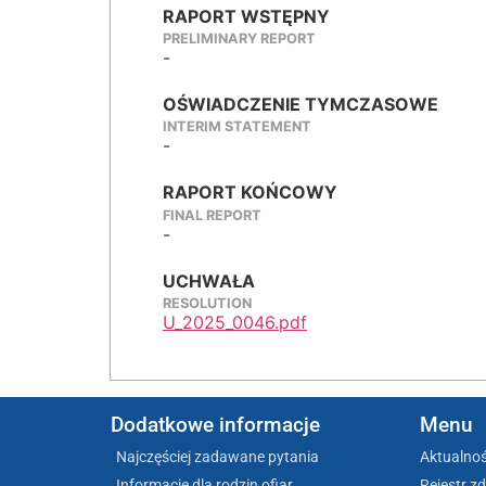
RAPORT WSTĘPNY
PRELIMINARY REPORT
-
OŚWIADCZENIE TYMCZASOWE
INTERIM STATEMENT
-
RAPORT KOŃCOWY
FINAL REPORT
-
UCHWAŁA
RESOLUTION
U_2025_0046.pdf
Dodatkowe informacje
Menu
Najczęściej zadawane pytania
Aktualnoś
Informacje dla rodzin ofiar
Rejestr z