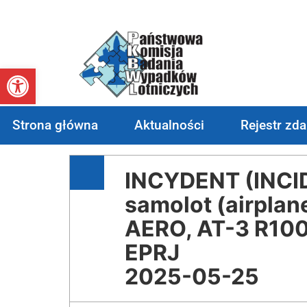
Otwórz pasek narzędzi
Strona główna
Aktualności
Rejestr zd
INCYDENT (INCI
samolot (airplan
AERO, AT-3 R10
EPRJ
2025-05-25