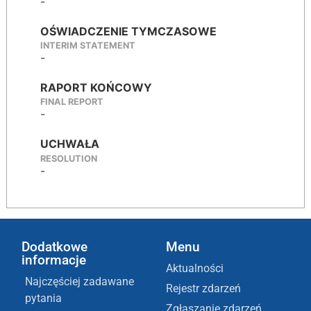
-
OŚWIADCZENIE TYMCZASOWE
INTERIM STATEMENT
-
RAPORT KOŃCOWY
FINAL REPORT
-
UCHWAŁA
RESOLUTION
-
Dodatkowe
Menu
informacje
Aktualności
Najczęściej zadawane
Rejestr zdarzeń
pytania
Zgłaszanie zdarzeń