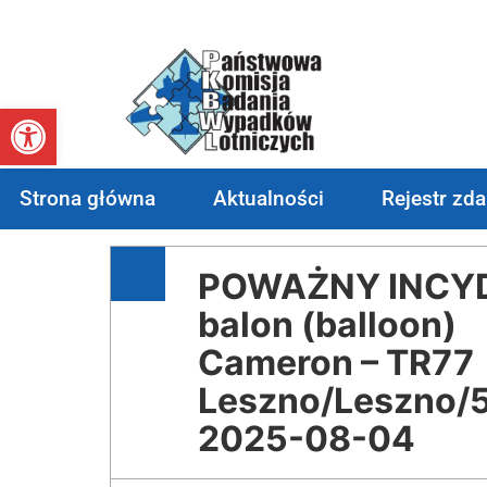
Otwórz pasek narzędzi
Strona główna
Aktualności
Rejestr zd
POWAŻNY INCYDE
balon (balloon)
Cameron – TR77
Leszno/Leszno/5
2025-08-04