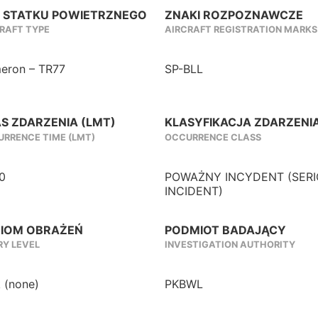
 STATKU POWIETRZNEGO
ZNAKI ROZPOZNAWCZE
RAFT TYPE
AIRCRAFT REGISTRATION MARKS
eron – TR77
SP-BLL
S ZDARZENIA (LMT)
KLASYFIKACJA ZDARZENI
RRENCE TIME (LMT)
OCCURRENCE CLASS
0
POWAŻNY INCYDENT (SER
INCIDENT)
IOM OBRAŻEŃ
PODMIOT BADAJĄCY
RY LEVEL
INVESTIGATION AUTHORITY
 (none)
PKBWL