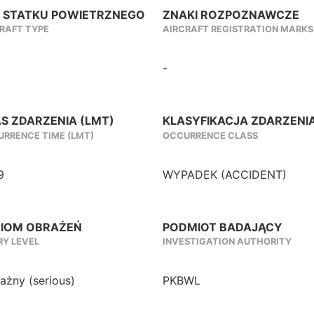
 STATKU POWIETRZNEGO
ZNAKI ROZPOZNAWCZE
RAFT TYPE
AIRCRAFT REGISTRATION MARKS
-
S ZDARZENIA (LMT)
KLASYFIKACJA ZDARZENI
RRENCE TIME (LMT)
OCCURRENCE CLASS
9
WYPADEK (ACCIDENT)
IOM OBRAŻEŃ
PODMIOT BADAJĄCY
RY LEVEL
INVESTIGATION AUTHORITY
żny (serious)
PKBWL