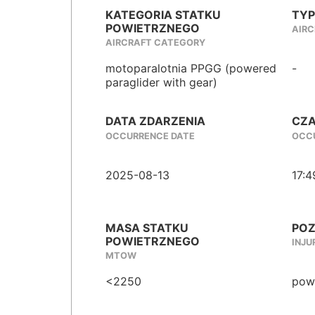
KATEGORIA STATKU
TYP
POWIETRZNEGO
AIRC
AIRCRAFT CATEGORY
motoparalotnia PPGG (powered
-
paraglider with gear)
DATA ZDARZENIA
CZA
OCCURRENCE DATE
OCCU
2025-08-13
17:4
MASA STATKU
POZ
POWIETRZNEGO
INJU
MTOW
<2250
powa