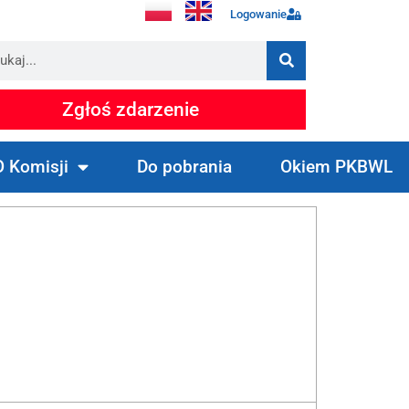
Logowanie
Zgłoś zdarzenie
O Komisji
Do pobrania
Okiem PKBWL