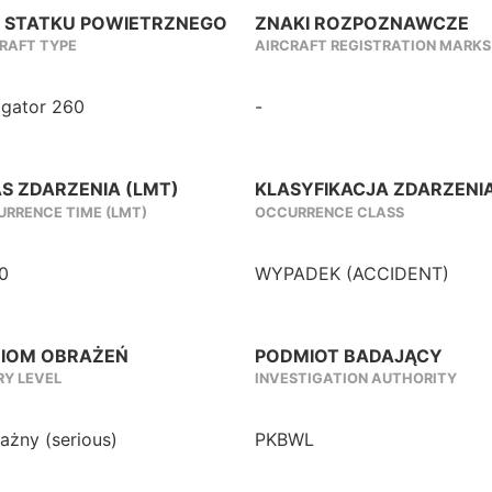
 STATKU POWIETRZNEGO
ZNAKI ROZPOZNAWCZE
RAFT TYPE
AIRCRAFT REGISTRATION MARKS
igator 260
-
S ZDARZENIA (LMT)
KLASYFIKACJA ZDARZENI
RRENCE TIME (LMT)
OCCURRENCE CLASS
0
WYPADEK (ACCIDENT)
IOM OBRAŻEŃ
PODMIOT BADAJĄCY
RY LEVEL
INVESTIGATION AUTHORITY
żny (serious)
PKBWL