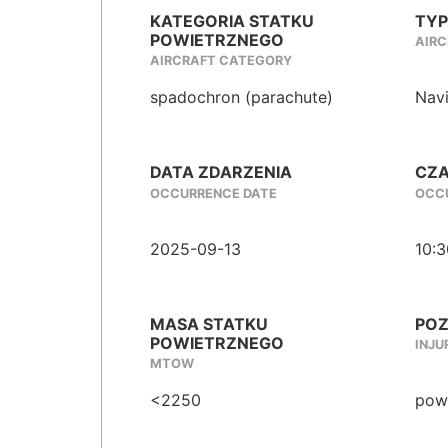
KATEGORIA STATKU
TYP
POWIETRZNEGO
AIRC
AIRCRAFT CATEGORY
spadochron (parachute)
Nav
DATA ZDARZENIA
CZA
OCCURRENCE DATE
OCCU
2025-09-13
10:3
MASA STATKU
POZ
POWIETRZNEGO
INJU
MTOW
<2250
powa