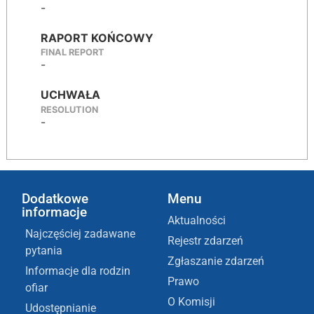
-
RAPORT KOŃCOWY
FINAL REPORT
-
UCHWAŁA
RESOLUTION
-
Dodatkowe
Menu
informacje
Aktualności
Najczęściej zadawane
Rejestr zdarzeń
pytania
Zgłaszanie zdarzeń
Informacje dla rodzin
Prawo
ofiar
O Komisji
Udostępnianie