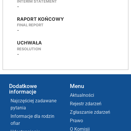
INTERIM STATEMENT
-
RAPORT KOŃCOWY
FINAL REPORT
-
UCHWAŁA
RESOLUTION
-
Dodatkowe
Menu
informacje
Aktualności
Najczęściej zadawane
Rejestr zdarzeń
pytania
Zgłaszanie zdarzeń
Informacje dla rodzin
Prawo
ofiar
O Komisji