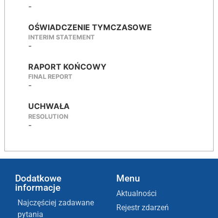
-
OŚWIADCZENIE TYMCZASOWE
INTERIM STATEMENT
-
RAPORT KOŃCOWY
FINAL REPORT
-
UCHWAŁA
RESOLUTION
-
Dodatkowe
Menu
informacje
Aktualności
Najczęściej zadawane
Rejestr zdarzeń
pytania