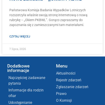
Państwowa Komisja Badania Wypadków Lotniczych
rozszerzyła właśnie swoją stronę internetową o nową
rubrykę – „Okiem PKBWL”. Gorąco zapraszamy do
zapoznania się z zamieszczanymi tam materiałami.
CZYTAJ WIĘCEJ
7 lipca, 2026
Dodatkowe
Menu
informacje
Aktualności
Najczęściej zadawane
Rejestr zdarzeń
pytania
Zgłaszanie zdarzeń
Informacje dla rodzin
Prawo
ofiar
O Komisji
Udostępnianie