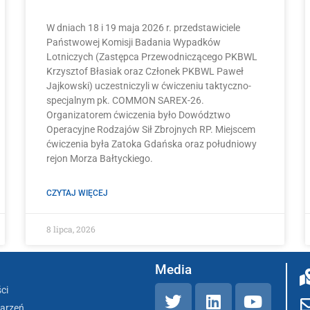
W dniach 18 i 19 maja 2026 r. przedstawiciele
Państwowej Komisji Badania Wypadków
Lotniczych (Zastępca Przewodniczącego PKBWL
Krzysztof Błasiak oraz Członek PKBWL Paweł
Jajkowski) uczestniczyli w ćwiczeniu taktyczno-
specjalnym pk. COMMON SAREX-26.
Organizatorem ćwiczenia było Dowództwo
Operacyjne Rodzajów Sił Zbrojnych RP. Miejscem
ćwiczenia była Zatoka Gdańska oraz południowy
rejon Morza Bałtyckiego.
CZYTAJ WIĘCEJ
8 lipca, 2026
Media
ci
darzeń