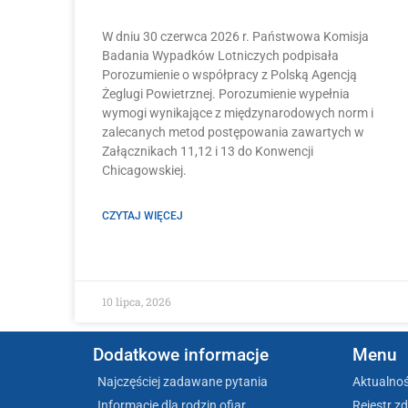
W dniu 30 czerwca 2026 r. Państwowa Komisja
Badania Wypadków Lotniczych podpisała
Porozumienie o współpracy z Polską Agencją
Żeglugi Powietrznej. Porozumienie wypełnia
wymogi wynikające z międzynarodowych norm i
zalecanych metod postępowania zawartych w
Załącznikach 11,12 i 13 do Konwencji
Chicagowskiej.
CZYTAJ WIĘCEJ
10 lipca, 2026
Dodatkowe informacje
Menu
Najczęściej zadawane pytania
Aktualnoś
Informacje dla rodzin ofiar
Rejestr z