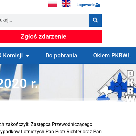
Logowanie
Zgłoś zdarzenie
O Komisji
Do pobrania
Okiem PKBWL
020 r.
ch zakończyli: Zastępca Przewodniczącego
padków Lotniczych Pan Piotr Richter oraz Pan