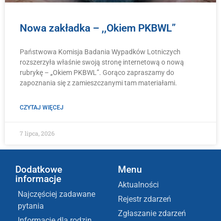
Nowa zakładka – ,,Okiem PKBWL”
Państwowa Komisja Badania Wypadków Lotniczych
rozszerzyła właśnie swoją stronę internetową o nową
rubrykę – „Okiem PKBWL”. Gorąco zapraszamy do
zapoznania się z zamieszczanymi tam materiałami.
CZYTAJ WIĘCEJ
7 lipca, 2026
Dodatkowe
Menu
informacje
Aktualności
Najczęściej zadawane
Rejestr zdarzeń
pytania
Zgłaszanie zdarzeń
Informacje dla rodzin