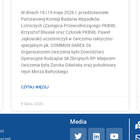
W dniach 18 i 19 maja 2026 r. przedstawiciele
Państwowej Komisji Badania Wypadków
Lotniczych (Zastępca Przewodniczącego PKBWL
Krzysztof Błasiak oraz Członek PKBWL Paweł
Jajkowski) uczestniczyli w ćwiczeniu taktyczno-
specjalnym pk. COMMON SAREX-26.
Organizatorem ćwiczenia było Dowództwo
Operacyjne Rodzajów Sił Zbrojnych RP. Miejscem
ćwiczenia była Zatoka Gdańska oraz południowy
rejon Morza Bałtyckiego.
CZYTAJ WIĘCEJ
8 lipca, 2026
Media
ci
darzeń