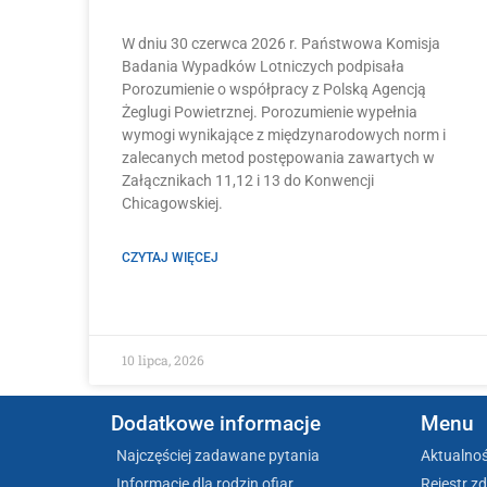
W dniu 30 czerwca 2026 r. Państwowa Komisja
Badania Wypadków Lotniczych podpisała
Porozumienie o współpracy z Polską Agencją
Żeglugi Powietrznej. Porozumienie wypełnia
wymogi wynikające z międzynarodowych norm i
zalecanych metod postępowania zawartych w
Załącznikach 11,12 i 13 do Konwencji
Chicagowskiej.
CZYTAJ WIĘCEJ
10 lipca, 2026
Dodatkowe informacje
Menu
Najczęściej zadawane pytania
Aktualnoś
Informacje dla rodzin ofiar
Rejestr z