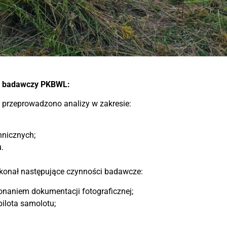
ół badawczy PKBWL:
rzeprowadzono analizy w zakresie:
hnicznych;
.
konał następujące czynności badawcze:
naniem dokumentacji fotograficznej;
ilota samolotu;