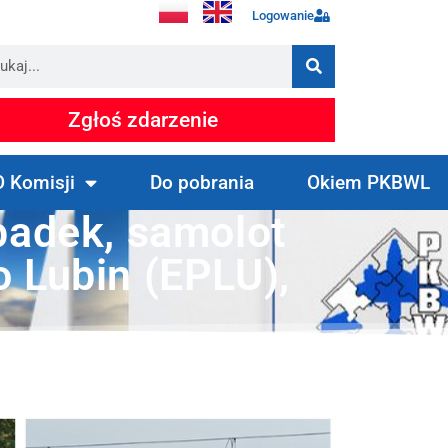
Logowanie
Zgłoś zdarzenie
O Komisji
Do pobrania
Okiem PKBWL
adek, samolot
 Lubin (EPLU),