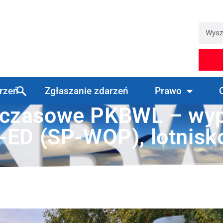
arzeń
Zgłaszanie zdarzeń
Prawo
mczasowe PKBWL – wyp
-ED (SP-WOP), lotnisko