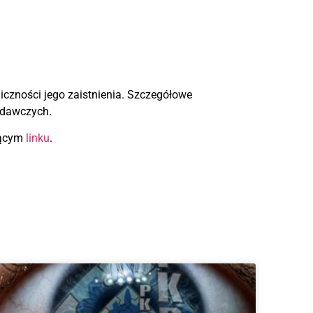
czności jego zaistnienia. Szczegółowe
adawczych.
jącym
linku
.