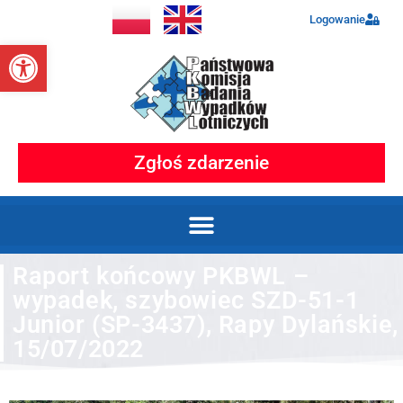
Logowanie
Otwórz pasek narzędzi
Zgłoś zdarzenie
Raport końcowy PKBWL –
wypadek, szybowiec SZD-51-1
Junior (SP-3437), Rapy Dylańskie,
15/07/2022