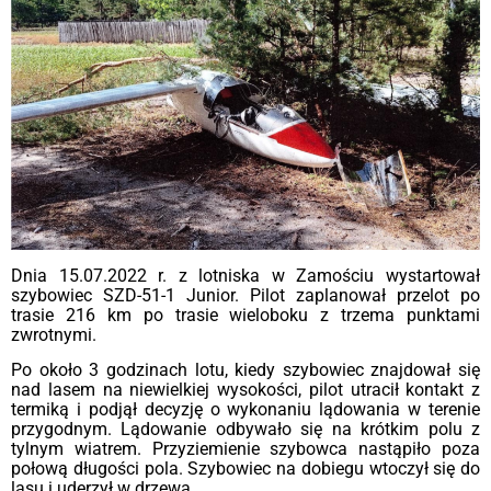
Dnia 15.07.2022 r. z lotniska w Zamościu wystartował
szybowiec SZD-51-1 Junior. Pilot zaplanował przelot po
trasie 216 km po trasie wieloboku z trzema punktami
zwrotnymi.
Po około 3 godzinach lotu, kiedy szybowiec znajdował się
nad lasem na niewielkiej wysokości, pilot utracił kontakt z
termiką i podjął decyzję o wykonaniu lądowania w terenie
przygodnym. Lądowanie odbywało się na krótkim polu z
tylnym wiatrem. Przyziemienie szybowca nastąpiło poza
połową długości pola. Szybowiec na dobiegu wtoczył się do
lasu i uderzył w drzewa.