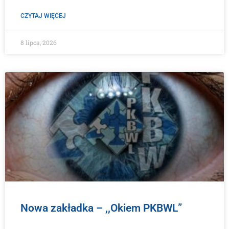
CZYTAJ WIĘCEJ
8 lipca, 2026
Nowa zakładka – ,,Okiem PKBWL”