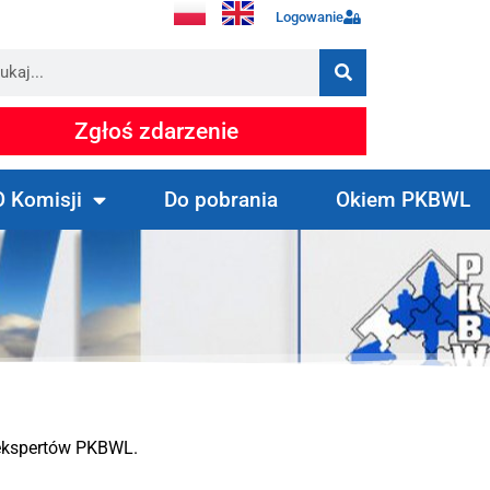
Logowanie
Zgłoś zdarzenie
O Komisji
Do pobrania
Okiem PKBWL
 ekspertów PKBWL.