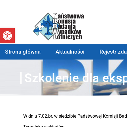
Otwórz pasek narzędzi
Strona główna
Aktualności
Rejestr zd
Szkolenie dla ek
W dniu 7.02.br. w siedzibie Państwowej Komisji B
Tematyka wykładów: