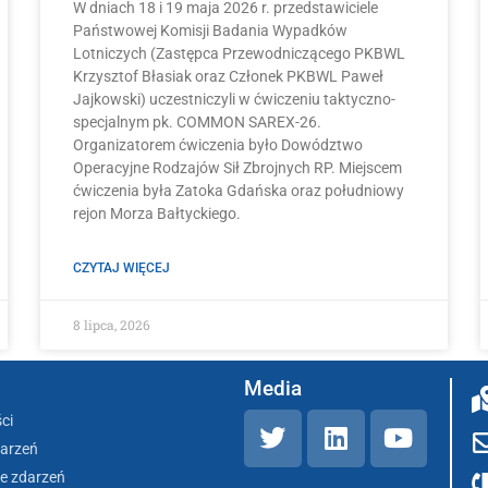
W dniach 18 i 19 maja 2026 r. przedstawiciele
Państwowej Komisji Badania Wypadków
Lotniczych (Zastępca Przewodniczącego PKBWL
Krzysztof Błasiak oraz Członek PKBWL Paweł
Jajkowski) uczestniczyli w ćwiczeniu taktyczno-
specjalnym pk. COMMON SAREX-26.
Organizatorem ćwiczenia było Dowództwo
Operacyjne Rodzajów Sił Zbrojnych RP. Miejscem
ćwiczenia była Zatoka Gdańska oraz południowy
rejon Morza Bałtyckiego.
CZYTAJ WIĘCEJ
8 lipca, 2026
Media
ci
darzeń
e zdarzeń