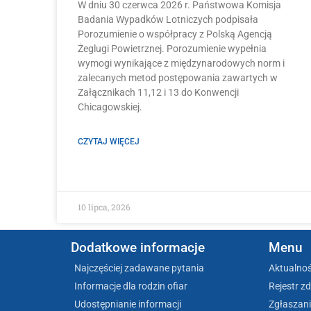
W dniu 30 czerwca 2026 r. Państwowa Komisja
Badania Wypadków Lotniczych podpisała
Porozumienie o współpracy z Polską Agencją
Żeglugi Powietrznej. Porozumienie wypełnia
wymogi wynikające z międzynarodowych norm i
zalecanych metod postępowania zawartych w
Załącznikach 11,12 i 13 do Konwencji
Chicagowskiej.
CZYTAJ WIĘCEJ
10 lipca, 2026
Dodatkowe informacje
Menu
Najczęściej zadawane pytania
Aktualnoś
Informacje dla rodzin ofiar
Rejestr z
Udostępnianie informacji
Zgłaszani