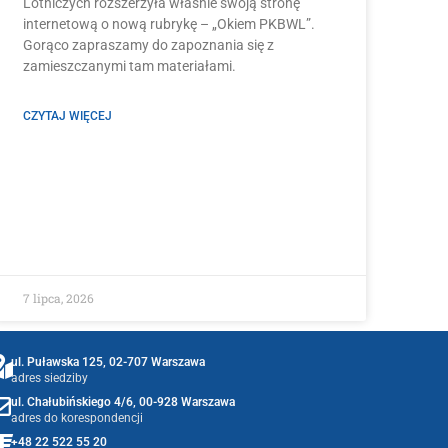
Lotniczych rozszerzyła właśnie swoją stronę
internetową o nową rubrykę – „Okiem PKBWL”.
Gorąco zapraszamy do zapoznania się z
zamieszczanymi tam materiałami.
CZYTAJ WIĘCEJ
7 lipca, 2026
ul. Puławska 125, 02-707 Warszawa
adres siedziby
ul. Chałubińskiego 4/6, 00-928 Warszawa
adres do korespondencji
+48 22 522 55 20