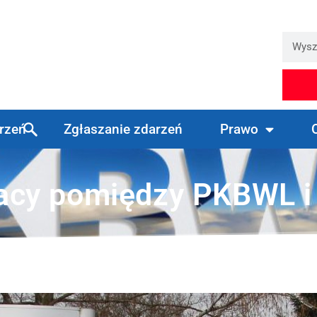
arzeń
Zgłaszanie zdarzeń
Prawo
acy pomiędzy PKBWL i