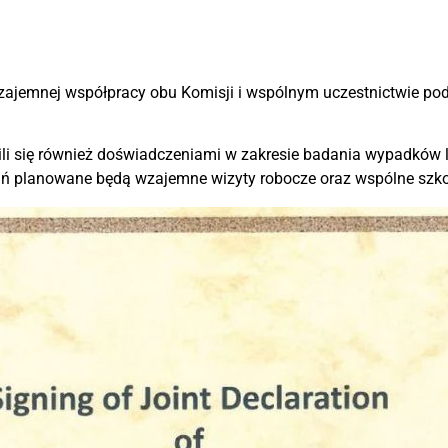
ajemnej współpracy obu Komisji i wspólnym uczestnictwie p
li się również doświadczeniami w zakresie badania wypadków l
łań planowane będą wzajemne wizyty robocze oraz wspólne szko