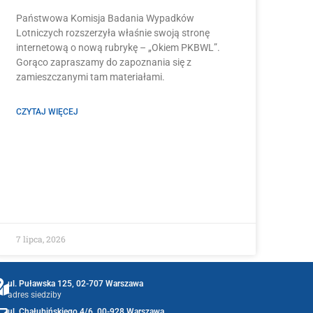
Państwowa Komisja Badania Wypadków
Lotniczych rozszerzyła właśnie swoją stronę
internetową o nową rubrykę – „Okiem PKBWL”.
Gorąco zapraszamy do zapoznania się z
zamieszczanymi tam materiałami.
CZYTAJ WIĘCEJ
7 lipca, 2026
ul. Puławska 125, 02-707 Warszawa
adres siedziby
ul. Chałubińskiego 4/6, 00-928 Warszawa