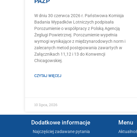
PAŻP
W dniu 30 czerwca 2026 r. Państwowa Komisja
Badania Wypadków Lotniczych podpisała
Porozumienie o współpracy z Polską Agencją
Żeglugi Powietrznej. Porozumienie wypełnia
wymogi wynikające z międzynarodowych norm i
zalecanych metod postępowania zawartych w
Załącznikach 11,12 i 13 do Konwencji
Chicagowskiej.
CZYTAJ WIĘCEJ
10 lipca, 2026
Dodatkowe informacje
Menu
Najczęściej zadawane pytania
Aktualnoś