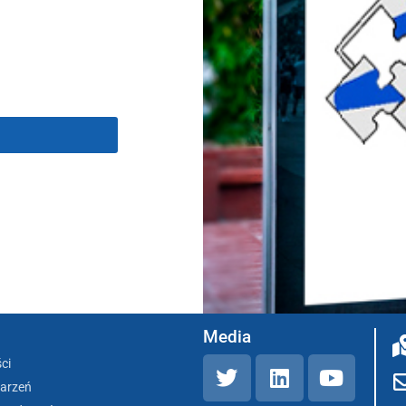
Media
ci
darzeń