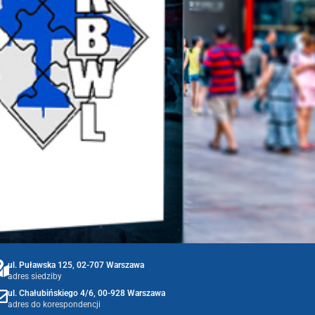
ul. Puławska 125, 02-707 Warszawa
adres siedziby
ul. Chałubińskiego 4/6, 00-928 Warszawa
adres do korespondencji