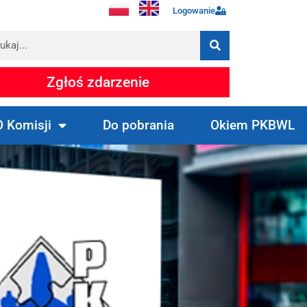
Logowanie
Zgłoś zdarzenie
O Komisji
Do pobrania
Okiem PKBWL