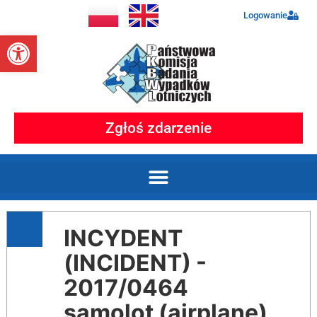
Logowanie
Otwórz pasek narzędzi
Zgłoś zdarzenie
INCYDENT
(INCIDENT) -
2017/0464
samolot (airplane)