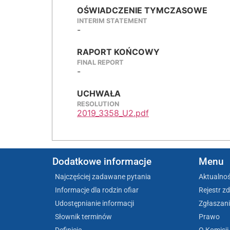
OŚWIADCZENIE TYMCZASOWE
INTERIM STATEMENT
-
RAPORT KOŃCOWY
FINAL REPORT
-
UCHWAŁA
RESOLUTION
2019_3358_U2.pdf
Dodatkowe informacje
Menu
Najczęściej zadawane pytania
Aktualnoś
Informacje dla rodzin ofiar
Rejestr z
Udostępnianie informacji
Zgłaszani
Słownik terminów
Prawo