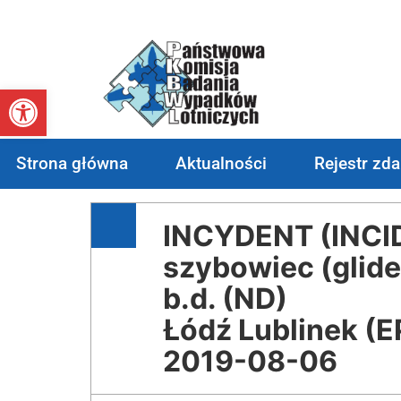
Otwórz pasek narzędzi
Strona główna
Aktualności
Rejestr zd
INCYDENT (INCI
szybowiec (glide
b.d. (ND)
Łódź Lublinek (E
2019-08-06