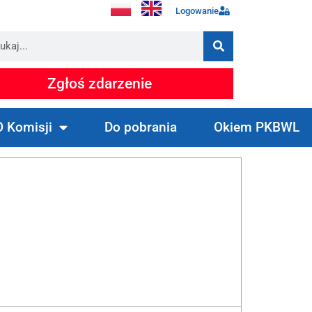
Logowanie
Zgłoś zdarzenie
O Komisji
Do pobrania
Okiem PKBWL