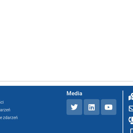
Media
ci
darzeń
e zdarzeń