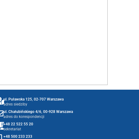
ul. Puławska 125, 02-707 Warszawa
adres siedziby
ul. Chałubińskiego 4/6, 00-928 Warszawa
adres do korespondencji
+48 22 522 55 20
sekretariat
+48 500 233 233