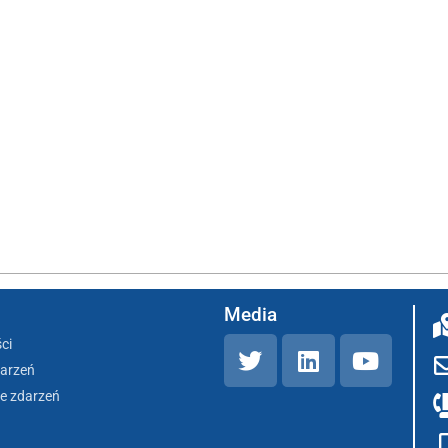
Media
ci
darzeń
e zdarzeń