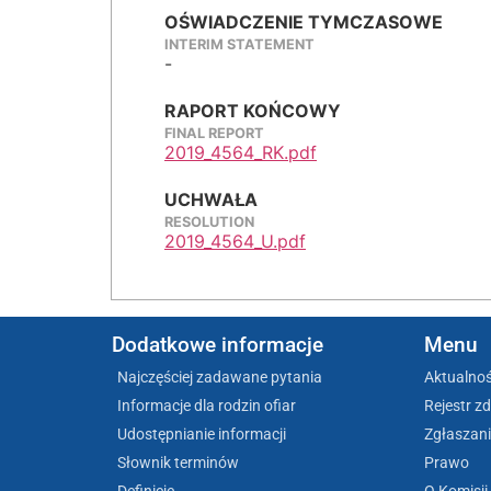
OŚWIADCZENIE TYMCZASOWE
INTERIM STATEMENT
-
RAPORT KOŃCOWY
FINAL REPORT
2019_4564_RK.pdf
UCHWAŁA
RESOLUTION
2019_4564_U.pdf
Dodatkowe informacje
Menu
Najczęściej zadawane pytania
Aktualnoś
Informacje dla rodzin ofiar
Rejestr z
Udostępnianie informacji
Zgłaszani
Słownik terminów
Prawo