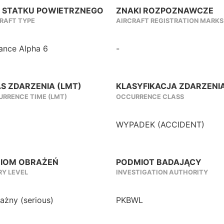
 STATKU POWIETRZNEGO
ZNAKI ROZPOZNAWCZE
RAFT TYPE
AIRCRAFT REGISTRATION MARKS
ance Alpha 6
-
S ZDARZENIA (LMT)
KLASYFIKACJA ZDARZENI
RRENCE TIME (LMT)
OCCURRENCE CLASS
WYPADEK (ACCIDENT)
IOM OBRAŻEŃ
PODMIOT BADAJĄCY
RY LEVEL
INVESTIGATION AUTHORITY
żny (serious)
PKBWL