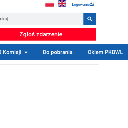
Logowanie
Zgłoś zdarzenie
O Komisji
Do pobrania
Okiem PKBWL