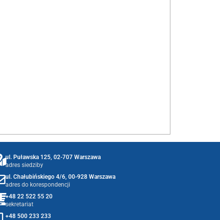
ul. Puławska 125, 02-707 Warszawa
adres siedziby
ul. Chałubińskiego 4/6, 00-928 Warszawa
adres do korespondencji
+48 22 522 55 20
sekretariat
+48 500 233 233