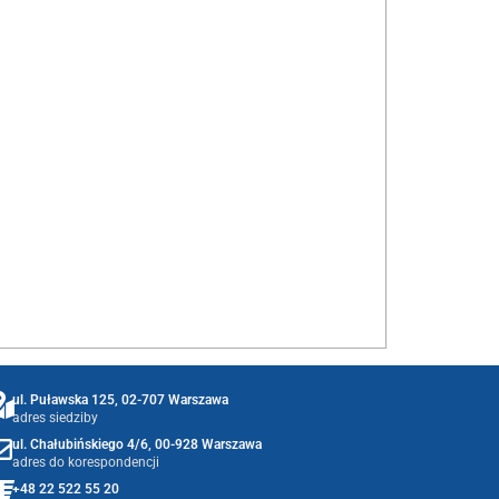
ul. Puławska 125, 02-707 Warszawa
adres siedziby
ul. Chałubińskiego 4/6, 00-928 Warszawa
adres do korespondencji
+48 22 522 55 20