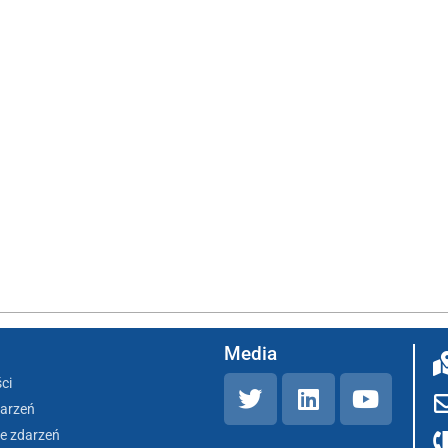
Media
ci
darzeń
e zdarzeń