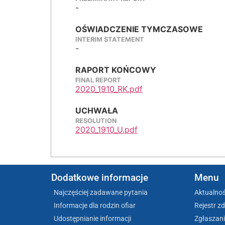
-
OŚWIADCZENIE TYMCZASOWE
INTERIM STATEMENT
-
RAPORT KOŃCOWY
FINAL REPORT
2020_1910_RK.pdf
UCHWAŁA
RESOLUTION
2020_1910_U.pdf
Dodatkowe informacje
Menu
Najczęściej zadawane pytania
Aktualnoś
Informacje dla rodzin ofiar
Rejestr z
Udostępnianie informacji
Zgłaszani