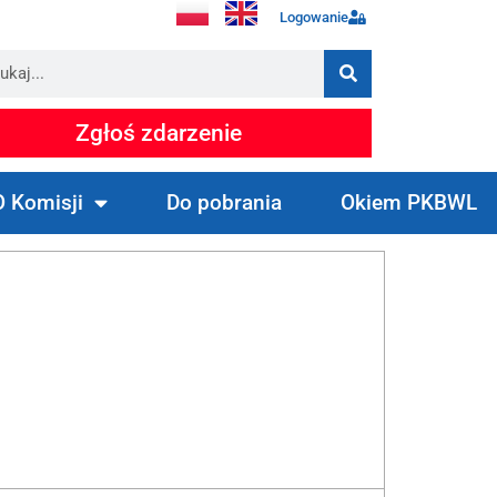
Logowanie
Zgłoś zdarzenie
O Komisji
Do pobrania
Okiem PKBWL