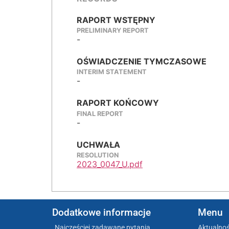
RAPORT WSTĘPNY
PRELIMINARY REPORT
-
OŚWIADCZENIE TYMCZASOWE
INTERIM STATEMENT
-
RAPORT KOŃCOWY
FINAL REPORT
-
UCHWAŁA
RESOLUTION
2023_0047_U.pdf
Dodatkowe informacje
Menu
Najczęściej zadawane pytania
Aktualnoś