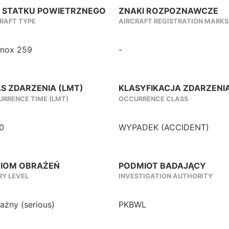
 STATKU POWIETRZNEGO
ZNAKI ROZPOZNAWCZE
RAFT TYPE
AIRCRAFT REGISTRATION MARKS
inox 259
-
S ZDARZENIA (LMT)
KLASYFIKACJA ZDARZENI
RRENCE TIME (LMT)
OCCURRENCE CLASS
0
WYPADEK (ACCIDENT)
IOM OBRAŻEŃ
PODMIOT BADAJĄCY
RY LEVEL
INVESTIGATION AUTHORITY
żny (serious)
PKBWL