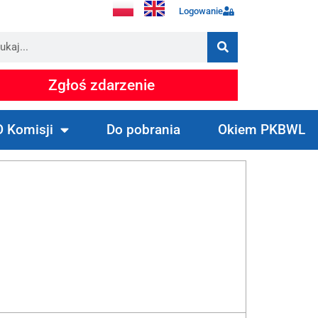
Logowanie
Zgłoś zdarzenie
O Komisji
Do pobrania
Okiem PKBWL