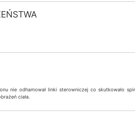
ZEŃSTWA
nu nie odhamował linki sterowniczej co skutkowało spi
brażeń ciała.