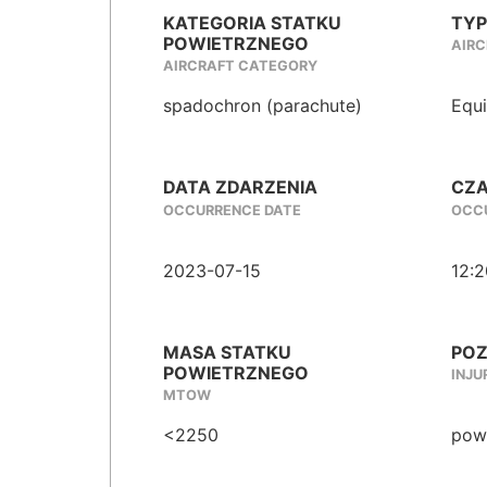
KATEGORIA STATKU
TYP
POWIETRZNEGO
AIRC
AIRCRAFT CATEGORY
spadochron (parachute)
Equ
DATA ZDARZENIA
CZA
OCCURRENCE DATE
OCCU
2023-07-15
12:2
MASA STATKU
POZ
POWIETRZNEGO
INJU
MTOW
<2250
powa