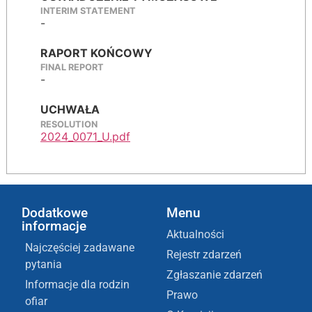
INTERIM STATEMENT
-
RAPORT KOŃCOWY
FINAL REPORT
-
UCHWAŁA
RESOLUTION
2024_0071_U.pdf
Dodatkowe
Menu
informacje
Aktualności
Najczęściej zadawane
Rejestr zdarzeń
pytania
Zgłaszanie zdarzeń
Informacje dla rodzin
Prawo
ofiar