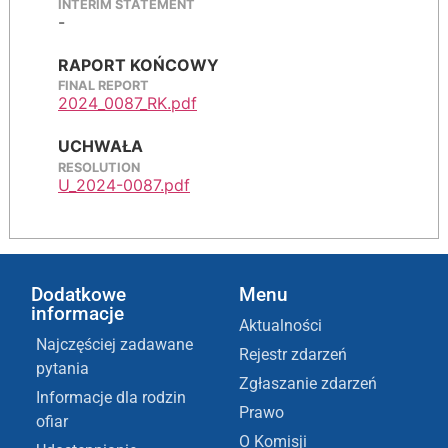
INTERIM STATEMENT
-
RAPORT KOŃCOWY
FINAL REPORT
2024_0087_RK.pdf
UCHWAŁA
RESOLUTION
U_2024-0087.pdf
Dodatkowe
Menu
informacje
Aktualności
Najczęściej zadawane
Rejestr zdarzeń
pytania
Zgłaszanie zdarzeń
Informacje dla rodzin
Prawo
ofiar
O Komisji