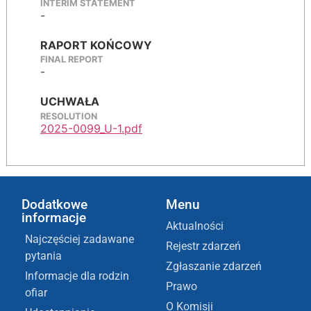
INTERIM STATEMENT
-
RAPORT KOŃCOWY
FINAL REPORT
-
UCHWAŁA
RESOLUTION
2025-0099_U-1.pdf
Dodatkowe
Menu
informacje
Aktualności
Najczęściej zadawane
Rejestr zdarzeń
pytania
Zgłaszanie zdarzeń
Informacje dla rodzin
Prawo
ofiar
O Komisji