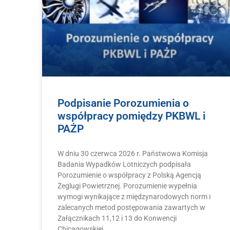
Podpisanie Porozumienia o
współpracy pomiędzy PKBWL i
PAŻP
W dniu 30 czerwca 2026 r. Państwowa Komisja
Badania Wypadków Lotniczych podpisała
Porozumienie o współpracy z Polską Agencją
Żeglugi Powietrznej. Porozumienie wypełnia
wymogi wynikające z międzynarodowych norm i
zalecanych metod postępowania zawartych w
Załącznikach 11,12 i 13 do Konwencji
Chicagowskiej.