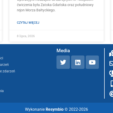
ćwiczenia była Zatoka Gdańska oraz południowy
rejon Morza Bałtyckiego.
CZYTAJ WIĘCEJ
8 lipca, 2026
Media
ci
darzeń
e zdarzeń
nia
Wykonanie
Resymbio
© 2022-2026