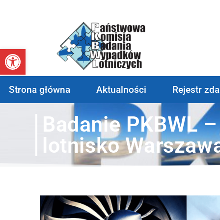
Otwórz pasek narzędzi
Strona główna
Aktualności
Rejestr zd
Badanie PKBWL – 
lotnisko Warszaw