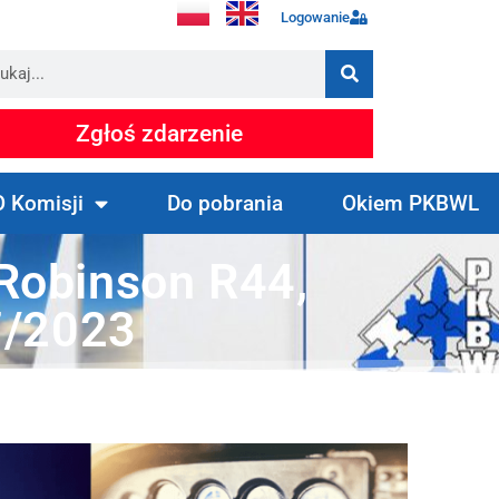
Logowanie
Zgłoś zdarzenie
O Komisji
Do pobrania
Okiem PKBWL
Robinson R44,
7/2023