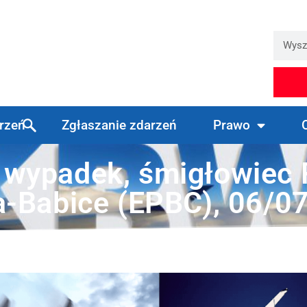
arzeń
Zgłaszanie zdarzeń
Prawo
wypadek, śmigłowiec 
a-Babice (EPBC), 06/0