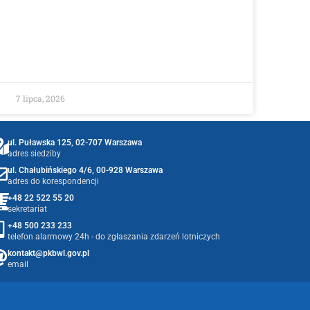
7 lipca, 2026
ul. Puławska 125, 02-707 Warszawa
adres siedziby
ul. Chałubińskiego 4/6, 00-928 Warszawa
adres do korespondencji
+48 22 522 55 20
sekretariat
+48 500 233 233
telefon alarmowy 24h - do zgłaszania zdarzeń lotniczych
kontakt@pkbwl.gov.pl
email