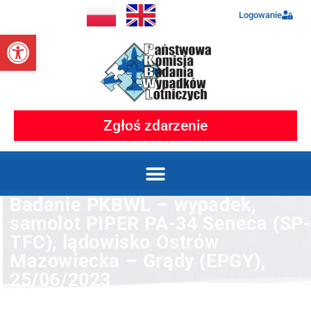
Logowanie
Otwórz pasek narzędzi
Zgłoś zdarzenie
Badanie PKBWL – wypadek,
samolot PIPER PA-34 Seneca (SP-
TFC), lądowisko Ostrów
Mazowiecka – Grądy (EPGY),
25/06/2023