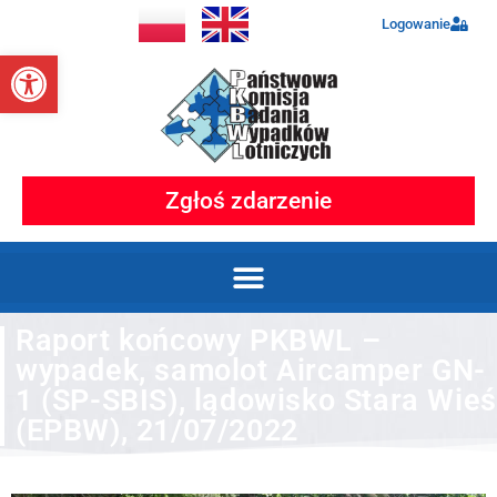
Logowanie
Otwórz pasek narzędzi
Zgłoś zdarzenie
Raport końcowy PKBWL –
wypadek, samolot Aircamper GN-
1 (SP-SBIS), lądowisko Stara Wieś
(EPBW), 21/07/2022