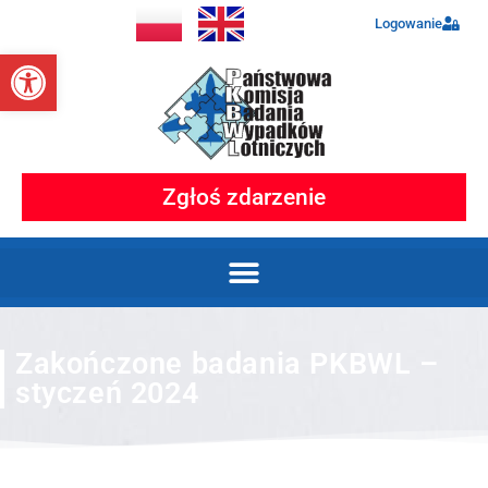
Logowanie
Otwórz pasek narzędzi
Zgłoś zdarzenie
Zakończone badania PKBWL –
styczeń 2024