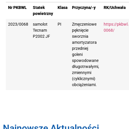
Nr PKBWL
Statek
Klasa
Przyczyna/-y
RK/Uchwała
powietrzny
2023/0068
samolot
PI
Zmęczeniowe
https://pkbwl
Tecnam
pęknięcie
0068/
P2002 JF
sworznia
amortyzatora
przedniej
goleni
spowodowane
długotrwałymi,
zmiennymi
(cyklicznymi)
obciążeniami.
Najnowsze Aktualności